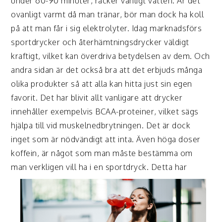
under 60-90 minuter, räcker vanligt vatten. Är det
ovanligt varmt då man tränar, bör man dock ha koll
på att man får i sig elektrolyter. Idag marknadsförs
sportdrycker och återhämtningsdrycker väldigt
kraftigt, vilket kan överdriva betydelsen av dem. Och
andra sidan är det också bra att det erbjuds många
olika produkter så att alla kan hitta just sin egen
favorit. Det har blivit allt vanligare att drycker
innehåller exempelvis BCAA-proteiner, vilket sägs
hjälpa till vid muskelnedbrytningen. Det är dock
inget som är nödvändigt att inta. Även höga doser
koffein, är något som man måste bestämma om
man verkligen vill ha i en sportdryck. Detta
har