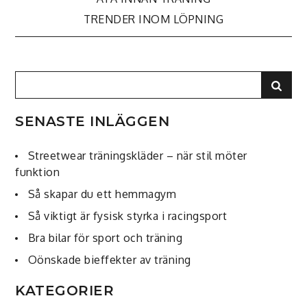
Inläggsnavigering
TRENDER INOM LÖPNING
Search
Sear
for:
SENASTE INLÄGGEN
Streetwear träningskläder – när stil möter
funktion
Så skapar du ett hemmagym
Så viktigt är fysisk styrka i racingsport
Bra bilar för sport och träning
Oönskade bieffekter av träning
KATEGORIER