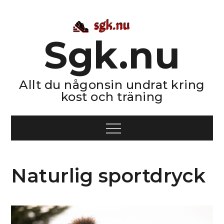
Skip
to
content
Sgk.nu
Allt du någonsin undrat kring
kost och träning
Menu
Naturlig sportdryck