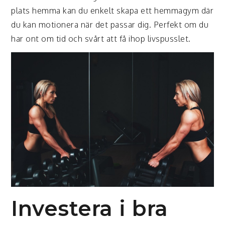
plats hemma kan du enkelt skapa ett hemmagym där
du kan motionera när det passar dig. Perfekt om du
har ont om tid och svårt att få ihop livspusslet.
Investera i bra