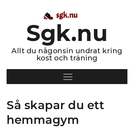
Skip
to
content
Sgk.nu
Allt du någonsin undrat kring
kost och träning
Menu
Så skapar du ett
hemmagym