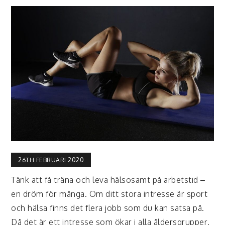
26TH FEBRUARI 2020
Tänk att få träna och leva hälsosamt på arbetstid –
en dröm för många. Om ditt stora intresse är sport
och hälsa finns det flera jobb som du kan satsa på.
Då det är ett intresse som ökar i alla åldersgrupper,