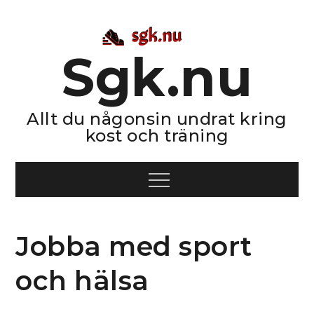
Skip
to
content
Sgk.nu
Allt du någonsin undrat kring
kost och träning
Menu
Jobba med sport
och hälsa