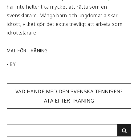
har inte heller lika mycket att rätta som en
svensklärare. Många barn och ungdomar älskar
idrott, vilket gör det extra trevligt att arbeta som
idrottslärare.
MAT FÖR TRÄNING
- BY
Inläggsnavigering
VAD HÄNDE MED DEN SVENSKA TENNISEN?
ÄTA EFTER TRÄNING
Search
Sear
for: