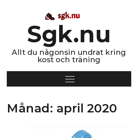
Skip
to
content
Sgk.nu
Allt du någonsin undrat kring
kost och träning
Menu
Månad:
april 2020